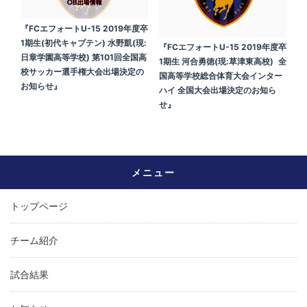
『FCエフォートU-15 2019年度卒
1期生(初代キャプテン) 水野凱(現:
『FCエフォートU-15 2019年度卒
日章学園高等学校) 第101回全国高
1期生 河合勇徳(現:草津東高校) 全
校サッカー選手権大会出場決定の
国高等学校総合体育大会インター
お知らせ』
ハイ 全国大会出場決定のお知ら
せ』
メニュー
トップページ
チーム紹介
試合結果