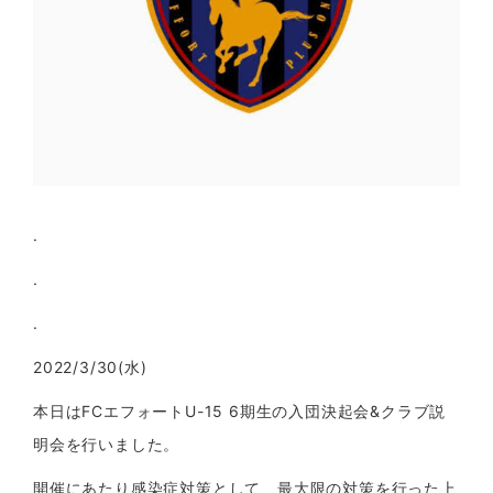
.
.
.
2022/3/30(
水
)
本日は
FC
エフォート
U-15 6
期生の入団決起会
&
クラブ説
明会を行いました。
開催にあたり感染症対策として、最大限の対策を行った上