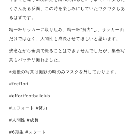
くさんある反面、この時を楽しみにしていたワクワクもあ
るはずです。
精一杯サッカーに取り組み、精一杯
“
努力
“
し、サッカー面
だけではなく、人間性も成長させてほしいと思います。
残念ながら全員で撮ることはできませんでしたが、集合写
真もバッチリ撮れました。
※
最後の写真は撮影の時のみマスクを外しております。
#fceffort
#effortfootballclub
#
エフォート
#
努力
#
人間性
#
成長
#6
期生
#
スタート