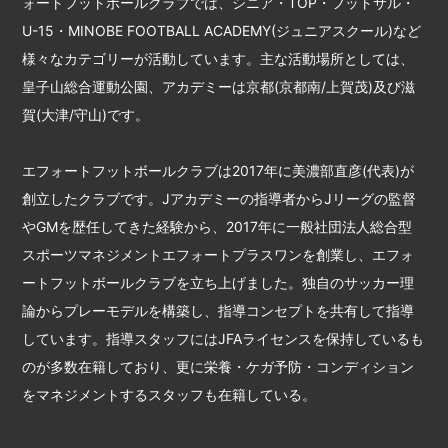
ォートフットボールクラブでは、シニア・TOP・フットサル・
U-15・MINOBE FOOTBALL ACADEMY(ジュニアスクール)など
様々なカテゴリーが活動しています。主な活動場所としては、
皇子山総合運動公園、アカデミーは京都(京都南/上賀茂)及び滋
賀(大津/守山)です。
エフォートフットボールクラブは2017年に美濃部直彦(代表)が
創立したクラブです。Jアカデミーの指導者からJリーグの監督
やGMを歴任してきた経験から、2017年に一般社団法人総合型
スポーツマネジメントエフォートプラスワンを創業し、エフォ
ートフットボールクラブを立ち上げました。独自のサッカー理
論からプレーモデルを構築し、指導コンセプトを共有して指導
しています。指導スタッフにはJFAライセンスを保持しているも
のが多数在籍しており、更に栄養・ケガ予防・コンディション
をマネジメントするスタッフも在籍している。