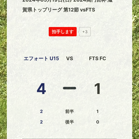
賀県トップリーグ 第12節 vsFTS
拍手します
+3
エフォート U15
VS
FTS FC
4
1
2
前半
1
2
後半
0