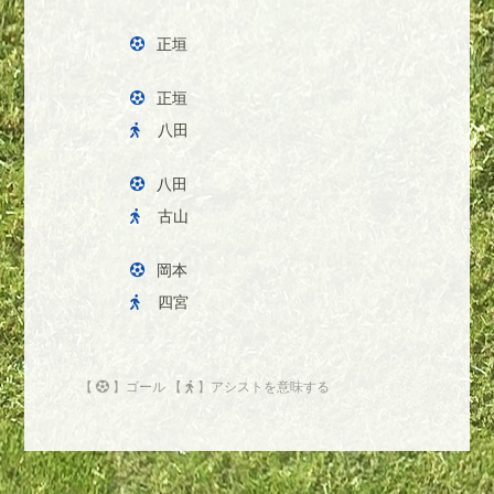
正垣
正垣
八田
八田
古山
岡本
四宮
【
】ゴール 【
】アシストを意味する