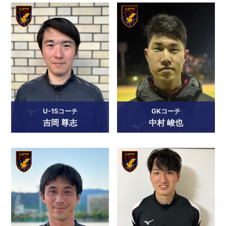
U-15コーチ
GKコーチ
吉岡 尊志
中村 峻也